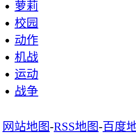
萝莉
校园
动作
机战
运动
战争
网站地图
-
RSS地图
-
百度