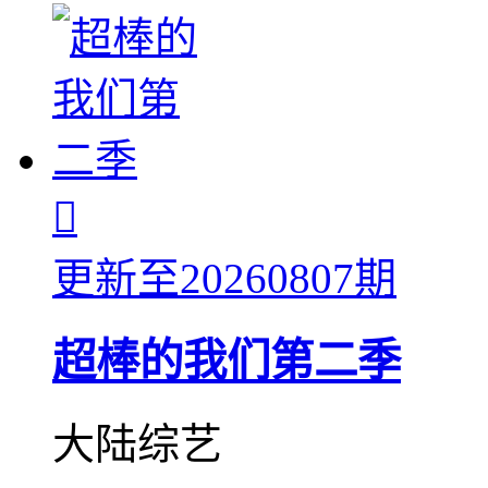

更新至20260807期
超棒的我们第二季
大陆综艺