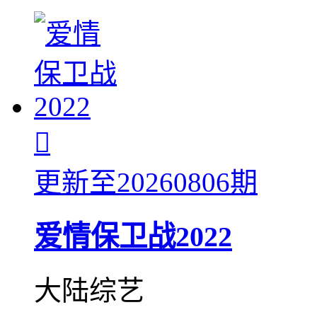

更新至20260806期
爱情保卫战2022
大陆综艺