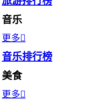
旅游排行榜
音乐
更多

音乐排行榜
美食
更多
