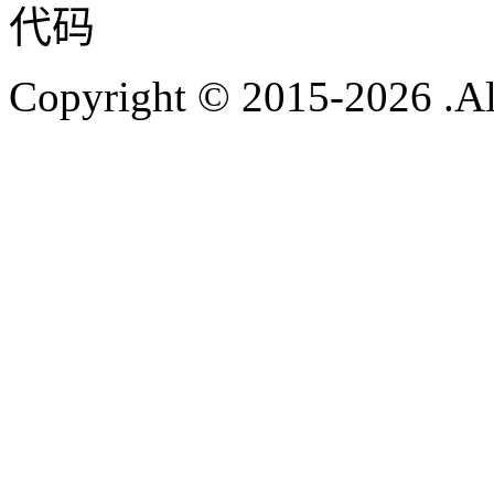
代码
Copyright © 2015-2026 .All