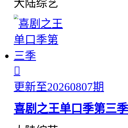
大陆综艺

更新至20260807期
喜剧之王单口季第三季